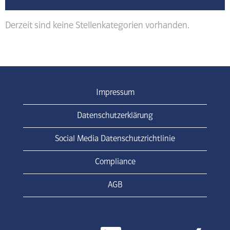
Derzeit sind keine Stellenkategorien vorhanden.
Impressum
Datenschutzerklärung
Social Media Datenschutzrichtlinie
Compliance
AGB
W
W
W